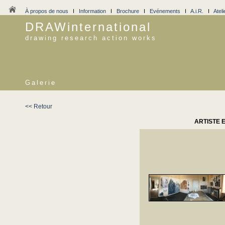
À propos de nous
I
Information
I
Brochure
I
Evénements
I
A.i.R.
I
Ateli
DRAWinternational
drawing research action works
Galerie
<< Retour
ARTISTE 